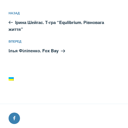
Навігація
Попередній
НАЗАД
записів
запис:
Ірина Шейгас. Т-гра “Equlibrium. Рівновага
життя”
Наступний
ВПЕРЕД
запис
Ілья Філіпенко. Fox Bay
Facebook