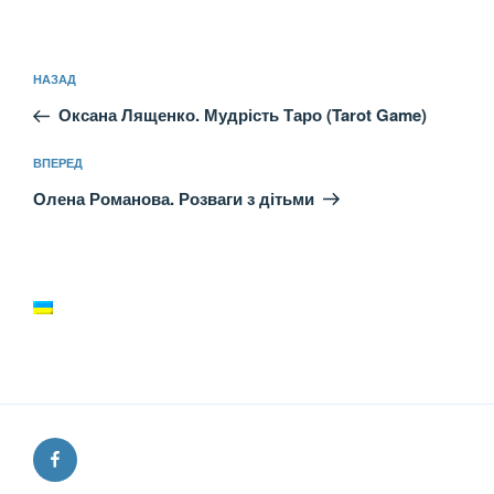
Навігація
Попередній
НАЗАД
записів
запис:
Оксана Лященко. Мудрість Таро (Tarot Game)
Наступний
ВПЕРЕД
запис
Олена Романова. Розваги з дітьми
Facebook