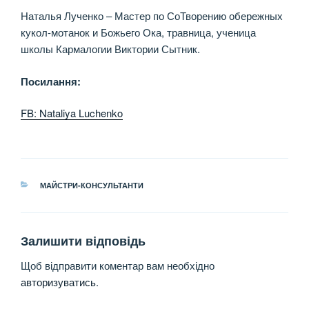
Наталья Лученко – Мастер по СоТворению обережных
кукол-мотанок и Божьего Ока, травница, ученица
школы Кармалогии Виктории Сытник.
Посилання:
FB: Nataliya Luchenko
КАТЕГОРІЇ
МАЙСТРИ-КОНСУЛЬТАНТИ
Залишити відповідь
Щоб відправити коментар вам необхідно
авторизуватись
.