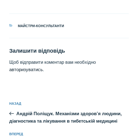
КАТЕГОРІЇ
МАЙСТРИ-КОНСУЛЬТАНТИ
Залишити відповідь
Щоб відправити коментар вам необхідно
авторизуватись
.
Навігація
Попередній
НАЗАД
записів
запис:
Андрій Поліщук. Механізми здоров’я людини,
діагностика та лікування в тибетській медицині
Наступний
ВПЕРЕД