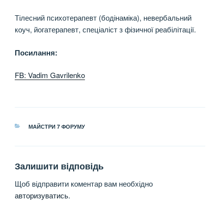
Тілесний психотерапевт (бодінаміка), невербальний
коуч, йогатерапевт, спеціаліст з фізичної реабілітації.
Посилання:
FB: Vadim Gavrilenko
КАТЕГОРІЇ
МАЙСТРИ 7 ФОРУМУ
Залишити відповідь
Щоб відправити коментар вам необхідно
авторизуватись
.