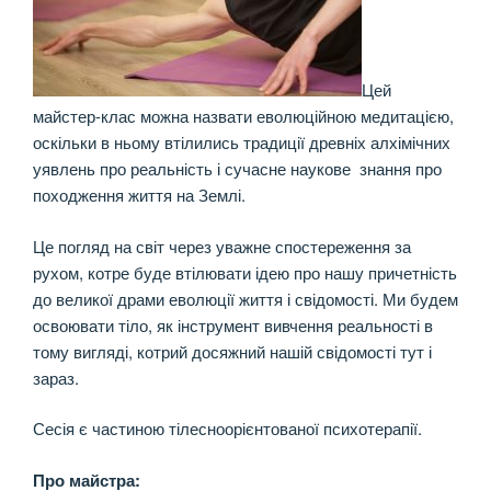
Цей
майстер-клас можна назвати еволюційною медитацією,
оскільки в ньому втілились традиції древніх алхімічних
уявлень про реальність і сучасне наукове знання про
походження життя на Землі.
Це погляд на світ через уважне спостереження за
рухом, котре буде втілювати ідею про нашу причетність
до великої драми еволюції життя і свідомості. Ми будем
освоювати тіло, як інструмент вивчення реальності в
тому вигляді, котрий досяжний нашій свідомості тут і
зараз.
Сесія є частиною тілесноорієнтованої психотерапії.
Про майстра: