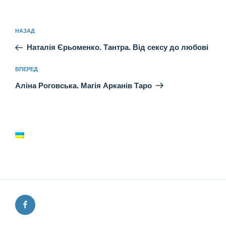
Навігація
Попередній
НАЗАД
записів
запис:
Наталія Єрьоменко. Тантра. Від сексу до любові
Наступний
ВПЕРЕД
запис
Аліна Роговська. Магія Арканів Таро
Facebook