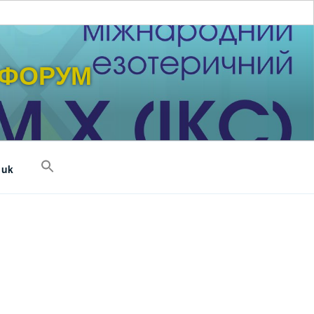
 ФОРУМ
uk