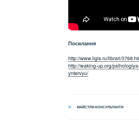
Посилання
http://www.ligis.ru/librari/3768.h
http://waking-up.org/psihologiya
yntervyu/
КАТЕГОРІЇ
МАЙСТРИ-КОНСУЛЬТАНТИ