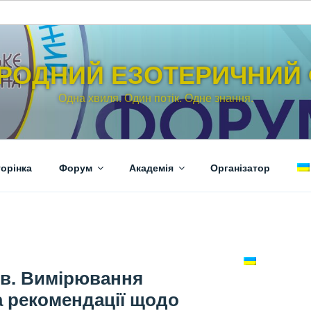
РОДНИЙ ЕЗОТЕРИЧНИЙ
Одна хвиля. Один потік. Одне знання.
орінка
Форум
Академія
Організатор
в. Вимірювання
а рекомендації щодо