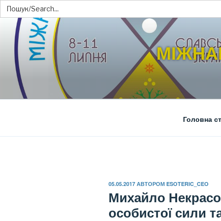
Search
for:
Перейти
до
МІЖНА
вмісту
Головна ст
ОПУБЛІКОВАНО
05.05.2017
АВТОРОМ
ESOTERIC_CEO
Михайло Некрасо
особистої сили т