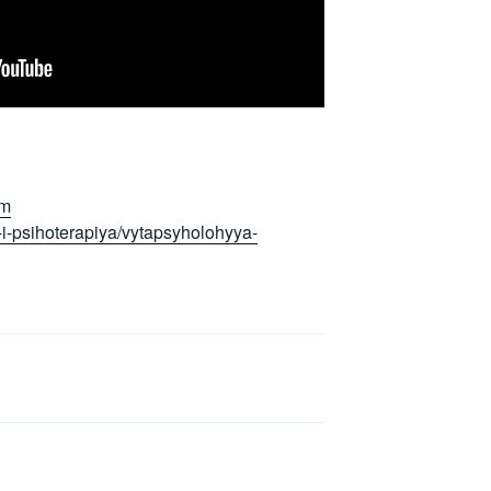
tm
-i-psihoterapiya/vytapsyholohyya-