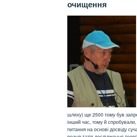
очищення
шляху) ще 2500 тому був зап
інший час, тому й спробували,
питання на основі досвіду суча
результатів дослідження теорі