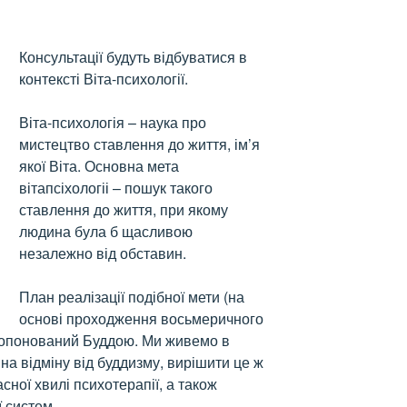
Консультації будуть відбуватися в
контексті Віта-психології.
Віта-психологія – наука про
мистецтво ставлення до життя, ім’я
якої Віта. Основна мета
вітапсіхологіі – пошук такого
ставлення до життя, при якому
людина була б щасливою
незалежно від обставин.
План реалізації подібної мети (на
основі проходження восьмеричного
ропонований Буддою. Ми живемо в
 на відміну від буддизму, вирішити це ж
сної хвилі психотерапії, а також
ї систем.