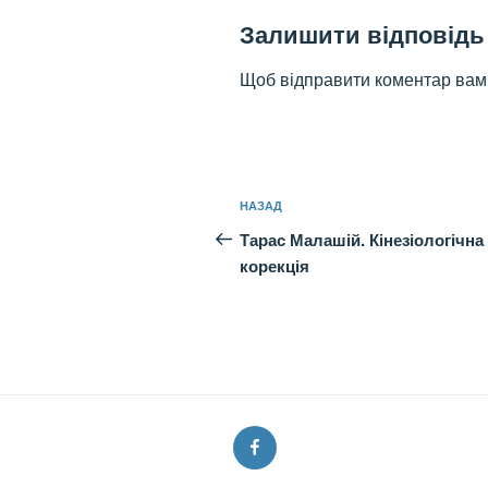
Залишити відповідь
Щоб відправити коментар вам
Навігація
Попередній
НАЗАД
записів
запис:
Тарас Малашій. Кінезіологічна
корекція
Facebook