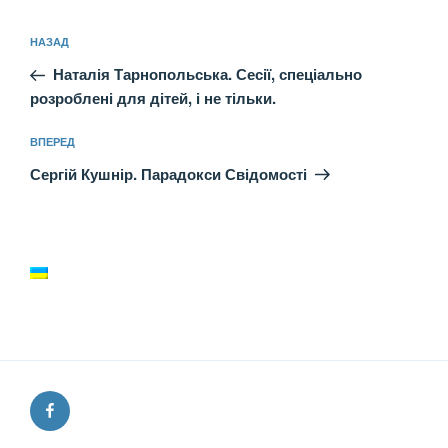
Навігація
Попередній
НАЗАД
записів
запис:
Наталія Тарнопольська. Сесії, спеціально
розроблені для дітей, і не тільки.
Наступний
ВПЕРЕД
запис
Сергій Кушнір. Парадокси Свідомості
Facebook